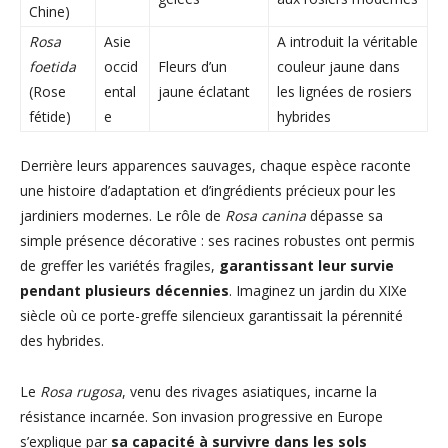
Chine)
Rosa
Asie
A introduit la véritable
foetida
occid
Fleurs d’un
couleur jaune dans
(Rose
ental
jaune éclatant
les lignées de rosiers
fétide)
e
hybrides
Derrière leurs apparences sauvages, chaque espèce raconte
une histoire d’adaptation et d’ingrédients précieux pour les
jardiniers modernes. Le rôle de
Rosa canina
dépasse sa
simple présence décorative : ses racines robustes ont permis
de greffer les variétés fragiles,
garantissant leur survie
pendant plusieurs décennies
. Imaginez un jardin du XIXe
siècle où ce porte-greffe silencieux garantissait la pérennité
des hybrides.
Le
Rosa rugosa
, venu des rivages asiatiques, incarne la
résistance incarnée. Son invasion progressive en Europe
s’explique par
sa capacité à survivre dans les sols