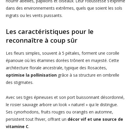
nourrir abeilles, papillons et oiseaux. Leur robustesse s’exprime
dans des environnements extrêmes, quels que soient les sols
ingrats ou les vents puissants.
Les caractéristiques pour le
reconnaître à coup sûr
Les fleurs simples, souvent à 5 pétales, forment une corolle
épanouie où les étamines dorées trônent en majesté. Cette
architecture florale ancestrale, typique des Rosacées,
optimise la pollinisation
grâce à sa structure en ombrelle
des stigmates.
Avec ses tiges épineuses et son port buissonnant désordonné,
le rosier sauvage arbore un look « naturel » qui le distingue.
Ses cynorhodons, fruits rouges ou orangés en automne,
persistent tout l’hiver, offrant un
décor vif et une source de
vitamine C
.