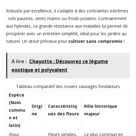
Robuste par excellence, il s’adapte à des contraintes extrêmes
: sols pauvres, vents marins ou froids polaires. Contrairement
aux hybrides, sa grande résistance aux maladies lui permet de
prospérer avec un entretien simplifié, idéal pour les jardins au
naturel. Un atout précieux pour
cultiver sans compromis
!
A lire :
Chayotte : Découvrez ce légume
exotique et polyvalent
Tableau comparatif des rosiers sauvages fondateurs
Espèce
(Nom
Origi
Caractéristiq
Rôle historique
commu
ne
ues des fleurs
majeur
n et
latin)
Rosa
Fleurs simples,
Le plus commun en