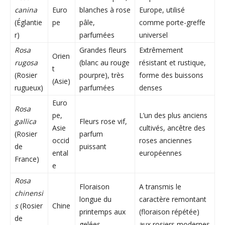
canina
Euro
blanches à rose
Europe, utilisé
(Églantie
pe
pâle,
comme porte-greffe
r)
parfumées
universel
Rosa
Grandes fleurs
Extrêmement
Orien
rugosa
(blanc au rouge
résistant et rustique,
t
(Rosier
pourpre), très
forme des buissons
(Asie)
rugueux)
parfumées
denses
Euro
Rosa
pe,
L’un des plus anciens
gallica
Fleurs rose vif,
Asie
cultivés, ancêtre des
(Rosier
parfum
occid
roses anciennes
de
puissant
ental
européennes
France)
e
Rosa
Floraison
A transmis le
chinensi
longue du
caractère remontant
s
(Rosier
Chine
printemps aux
(floraison répétée)
de
gelées
aux rosiers modernes