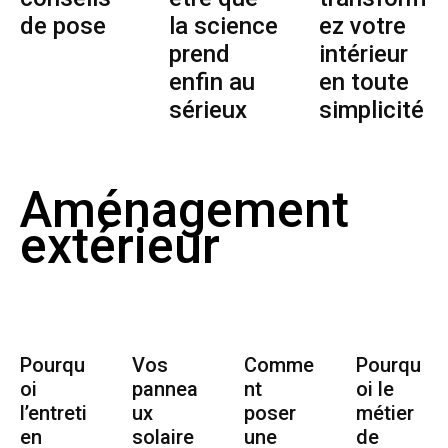
de pose
la science
ez votre
prend
intérieur
enfin au
en toute
sérieux
simplicité
Aménagement
extérieur
Pourqu
Vos
Comme
Pourqu
oi
pannea
nt
oi le
l’entreti
ux
poser
métier
en
solaire
une
de