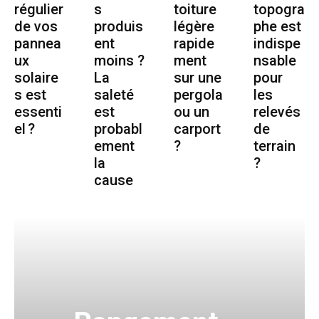
régulier
s
toiture
topogra
de vos
produis
légère
phe est
pannea
ent
rapide
indispe
ux
moins ?
ment
nsable
solaire
La
sur une
pour
s est
saleté
pergola
les
essenti
est
ou un
relevés
el ?
probabl
carport
de
ement
?
terrain
la
?
cause