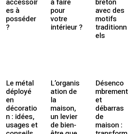
accessoir
à faire
breton
es à
pour
avec des
posséder
votre
motifs
?
intérieur ?
traditionn
els
Le métal
L’organis
Désenco
déployé
ation de
mbrement
en
la
et
décoratio
maison,
débarras
n : idées,
un levier
de
usages et
de bien-
maison :
conseils
être que
transform